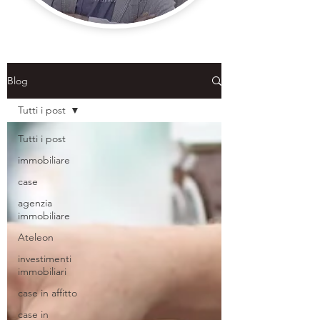
Blog
Tutti i post
Tutti i post
immobiliare
case
agenzia
immobiliare
Ateleon
investimenti
immobiliari
case in affitto
case in