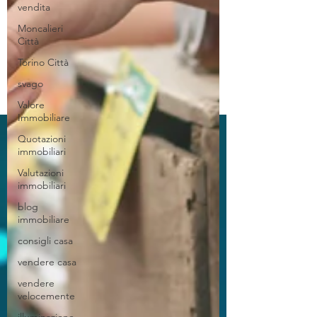
vendita
Moncalieri
Città
Torino Città
svago
Valore
Immobiliare
Quotazioni
immobiliari
Valutazioni
immobiliari
blog
immobiliare
consigli casa
vendere casa
vendere
velocemente